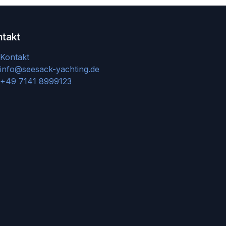
ntakt
Kontakt
info@seesack-yachting.de
+49 7141 8999123