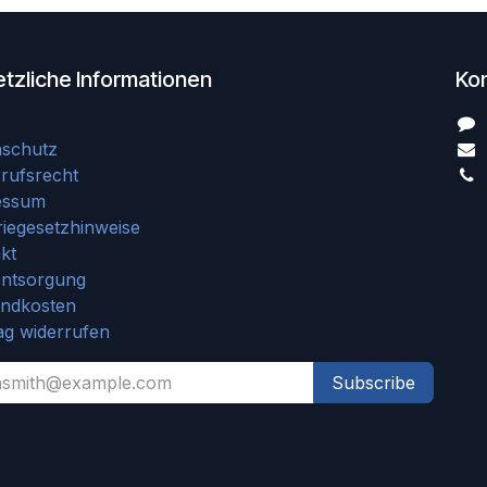
tzliche Informationen
Ko
nschutz
rufsrecht
essum
riegesetzhinweise
kt
entsorgung
andkosten
ag widerrufen
Subscribe