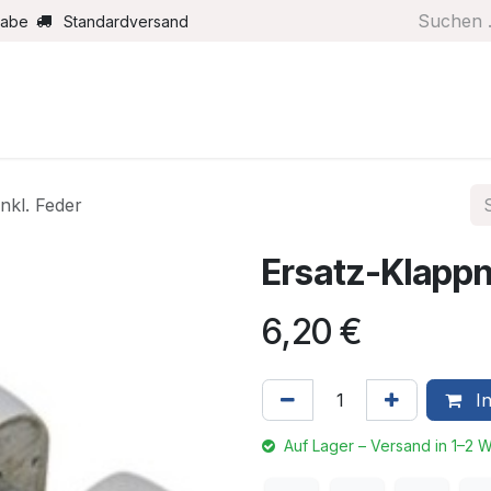
gabe
Standardversand
Boote/Motoren
Farbe/Pflege
Maritimes
Segel
nkl. Feder
Ersatz-Klappn
6,20
€
In
Auf Lager – Versand in 1–2 