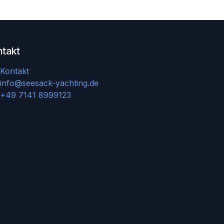
ntakt
Kontakt
info@seesack-yachting.de
+49 7141 8999123