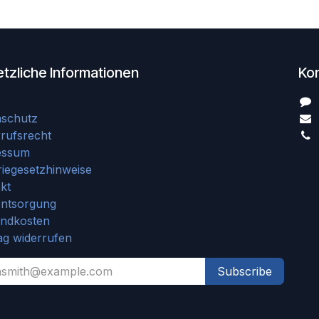
tzliche Informationen
Ko
nschutz
rufsrecht
essum
riegesetzhinweise
kt
entsorgung
andkosten
ag widerrufen
Subscribe