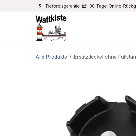
Zum Inhalt springen
Tiefpreisgarantie
30-Tage-Online-Rück
Home
Bootszubehör
Alle Produkte
Ersatzdeckel ohne Füllsta