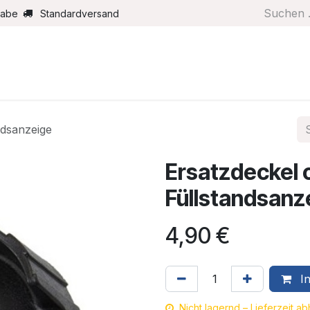
gabe
Standardversand
Boote/Motoren
Farbe/Pflege
Maritimes
Segel
ndsanzeige
Ersatzdeckel 
Füllstandsanz
4,90
€
In
Nicht lagernd – Lieferzeit a