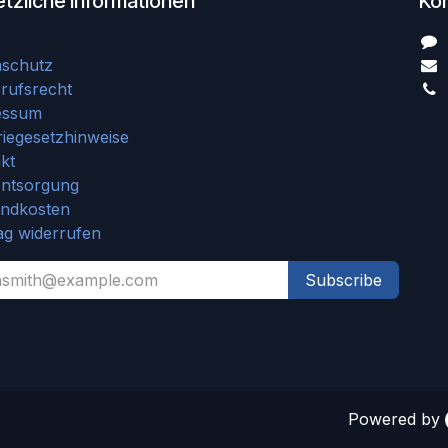
tzliche Informationen
Ko
nschutz
rufsrecht
essum
riegesetzhinweise
kt
entsorgung
andkosten
ag widerrufen
Subscribe
Powered by