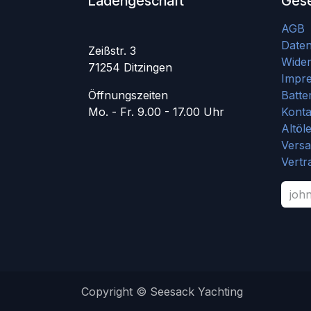
Ladengeschäft
Gese
AGB
Date
Zeißstr. 3
Wider
71254 Ditzingen
Impr
Öffnungszeiten
Batte
Mo. - Fr. 9.00 - 17.00 Uhr
Konta
Altöl
Vers
Vertr
Copyright © Seesack Yachting