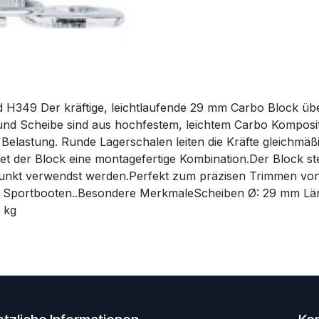
H349 Der kräftige, leichtlaufende 29 mm Carbo Block üb
und Scheibe sind aus hochfestem, leichtem Carbo Komposite 
 Belastung. Runde Lagerschalen leiten die Kräfte gleichmäß
t der Block eine montagefertige Kombination.Der Block steh
punkt verwendst werden.Perfekt zum präzisen Trimmen von
en Sportbooten..Besondere MerkmaleScheiben Ø: 29 mm Län
 kg