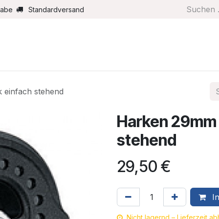
gabe
Standardversand
Boote/Motoren
Farbe/Pflege
Maritimes
Segel
 einfach stehend
Harken 29mm 
stehend
29,50
€
In
Nicht lagernd – Lieferzeit a