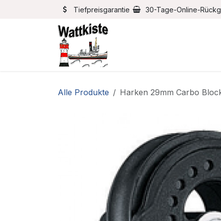
Zum Inhalt springen
Tiefpreisgarantie
30-Tage-Online-Rück
Home
Bootszubehör
Alle Produkte
Harken 29mm Carbo Block