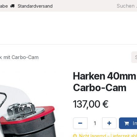
gabe
Standardversand
Boote/Motoren
Farbe/Pflege
Maritimes
Segel
k mit Carbo-Cam
Harken 40mm 
Carbo-Cam
137,00
€
In
Nicht lagernd – Lieferzeit a