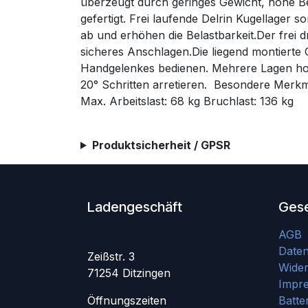
überzeugt durch geringes Gewicht, hohe Be
gefertigt. Frei laufende Delrin Kugellager 
ab und erhöhen die Belastbarkeit.Der frei d
sicheres Anschlagen.Die liegend montiert
Handgelenkes bedienen. Mehrere Lagen hoc
20° Schritten arretieren. Besondere Mer
Max. Arbeitslast: 68 kg Bruchlast: 136 kg
Produktsicherheit / GPSR
Ladengeschäft
Gese
AGB
Date
Zeißstr. 3
Wider
71254 Ditzingen
Impr
Öffnungszeiten
Batte