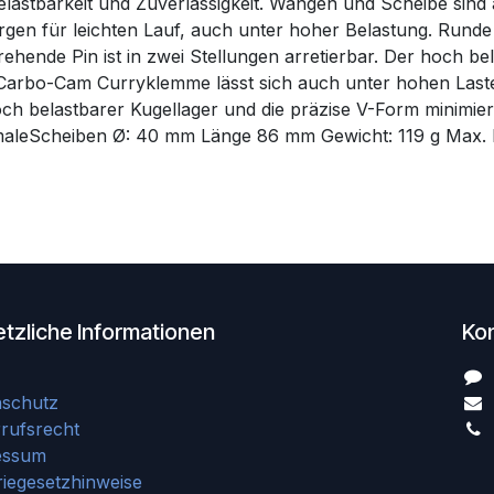
lastbarkeit und Zuverlässigkeit. Wangen und Scheibe sind
sorgen für leichten Lauf, auch unter hoher Belastung. Runde
rehende Pin ist in zwei Stellungen arretierbar. Der hoch b
e Carbo-Cam Curryklemme lässt sich auch unter hohen Last
h belastbarer Kugellager und die präzise V-Form minimie
kmaleScheiben Ø: 40 mm Länge 86 mm Gewicht: 119 g Max.
tzliche Informationen
Ko
nschutz
rufsrecht
essum
riegesetzhinweise