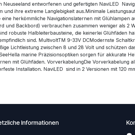
 Neuseeland entworfenen und gefertigten NaviLED Naviga
m und ihre extreme Langlebigkeit aus.Minimale Leistungsa
ie eine herkömmliche Navigationslaternen mit Glühlampen a
bord und Backbord) verbrauchen zusammen weniger als 2 W
ind robuste Halbleiterbausteine, die keinerlei Glühfäden h
nempfindlich sind. MultivoltTM 9-33V DCModernste Schaltkr
äßige Lichtleistung zwischen 8 und 28 Volt und schützen 
f SeeHella marine Präzisionsoptiken sorgen für akkurate H
ternen mit Glühfäden. VorverkabelungDie Vorverkabelung al
rfeste Installation. NaviLED sind in 2 Versionen mit 120 mm 
tzliche Informationen
Ko