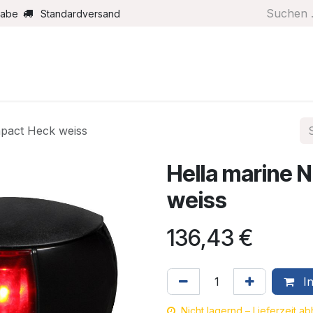
gabe
Standardversand
Boote/Motoren
Farbe/Pflege
Maritimes
Segel
pact Heck weiss
Hella marine
weiss
136,43
€
In
Nicht lagernd – Lieferzeit a