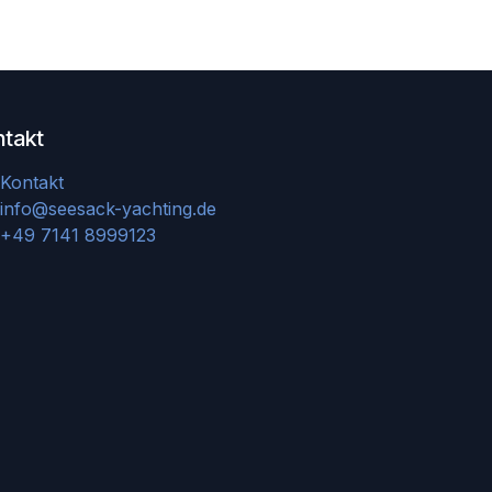
ntakt
Kontakt
info@seesack-yachting.de
+49 7141 8999123