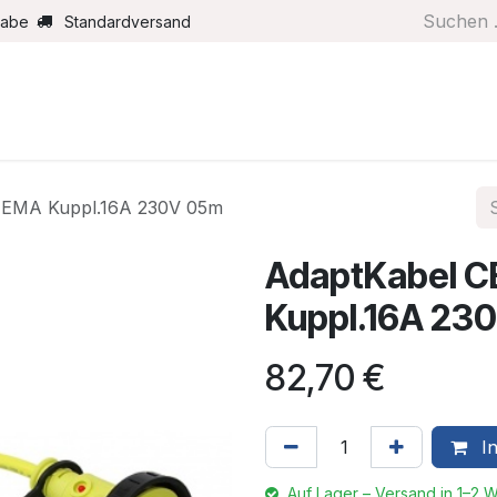
gabe
Standardversand
Boote/Motoren
Farbe/Pflege
Maritimes
Segel
NEMA Kuppl.16A 230V 05m
AdaptKabel C
Kuppl.16A 23
82,70
€
In
Auf Lager – Versand in 1–2 