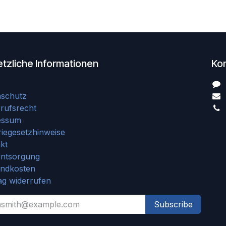
tzliche Informationen
Ko
nschutz
rufsrecht
essum
riegesetzhinweise
kt
entsorgung
andkosten
ag widerrufen
Subscribe