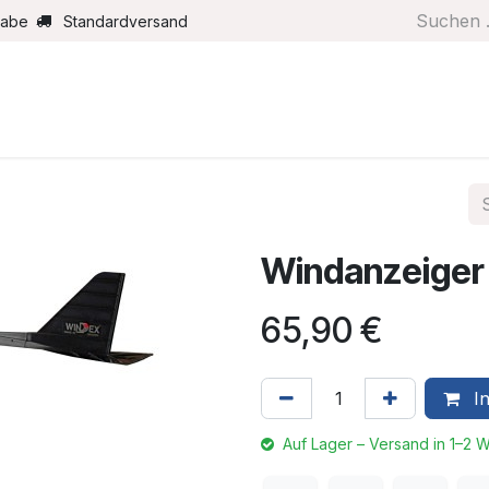
gabe
Standardversand
Boote/Motoren
Farbe/Pflege
Maritimes
Segel
Windanzeiger
65,90
€
In
Auf Lager – Versand in 1–2 