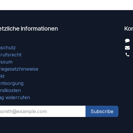
tzliche Informationen
Ko
nschutz
rufsrecht
essum
riegesetzhinweise
kt
entsorgung
andkosten
ag widerrufen
Subscribe