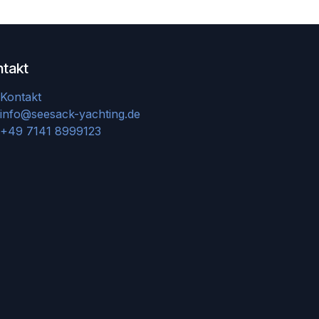
ntakt
Kontakt
info@seesack-yachting.de
+49 7141 8999123