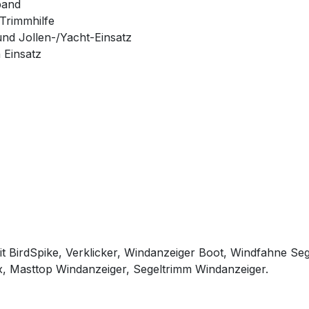
band
 Trimmhilfe
und Jollen-/Yacht-Einsatz
 Einsatz
it BirdSpike, Verklicker, Windanzeiger Boot, Windfahne Se
x, Masttop Windanzeiger, Segeltrimm Windanzeiger.