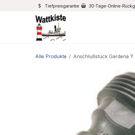
Zum Inhalt springen
Tiefpreisgarantie
30-Tage-Online-Rück
Home
Bootszubehör
Alle Produkte
Anschlußstück Gardena Ÿ