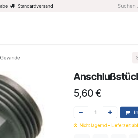
gabe
Standardversand
Boote/Motoren
Farbe/Pflege
Maritimes
Segel
 Gewinde
Anschlußstüc
5,60
€
In
Nicht lagernd – Lieferzeit a