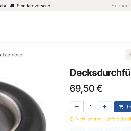
gabe
Standardversand
Boote/Motoren
Farbe/Pflege
Maritimes
Segel
elstahlöse
Decksdurchfüh
69,50
€
In
Nicht lagernd – Lieferzeit a