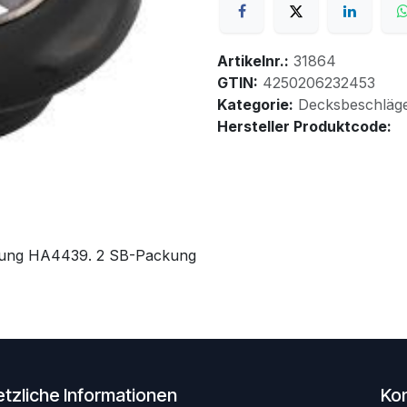
Artikelnr.:
31864
GTIN:
4250206232453
Kategorie:
Decksbeschläg
Hersteller Produktcode:
rkung HA4439. 2 SB-Packung
tzliche Informationen
Ko