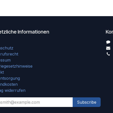
tzliche Informationen
Ko
nschutz
rufsrecht
essum
riegesetzhinweise
kt
entsorgung
andkosten
ag widerrufen
Subscribe