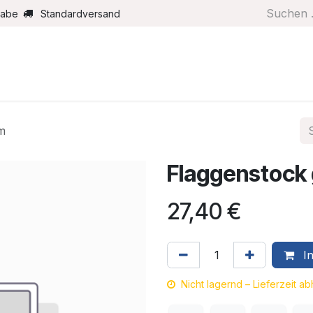
gabe
Standardversand
Boote/Motoren
Farbe/Pflege
Maritimes
Segel
m
Flaggenstock
27,40
€
In
Nicht lagernd – Lieferzeit a