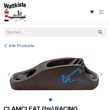
Zum Inhalt springen
Alle Produkte
CLAMCLEAT (tm) RACING