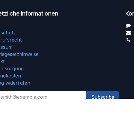
tzliche Informationen
Ko
nschutz
rufsrecht
essum
riegesetzhinweise
kt
entsorgung
andkosten
ag widerrufen
Subscribe