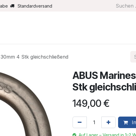
gabe
Standardversand
Boote/Motoren
Farbe/Pflege
Maritimes
Segel
30mm 4 Stk gleichschließend
ABUS Marines
Stk gleichsch
149,00
€
In
Auf Lager – Versand in 1–2 