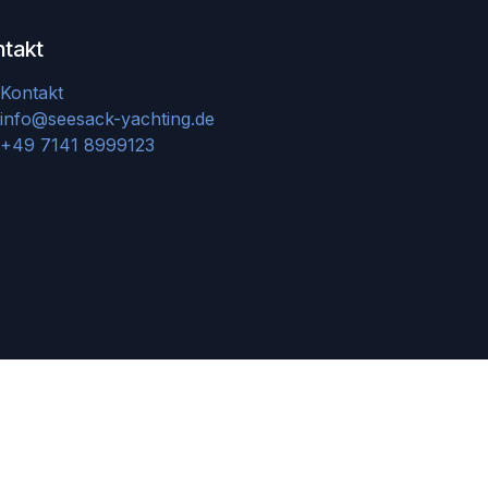
ntakt
Kontakt
info@seesack-yachting.de
+49 7141 8999123