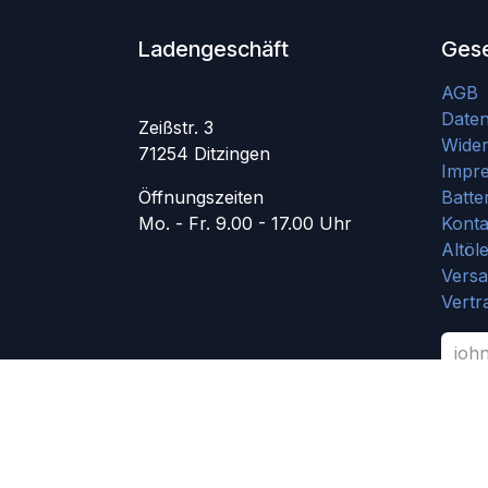
Ladengeschäft
Gese
AGB
Date
Zeißstr. 3
Wider
71254 Ditzingen
Impr
Öffnungszeiten
Batte
Mo. - Fr. 9.00 - 17.00 Uhr
Konta
Altöl
Vers
Vertr