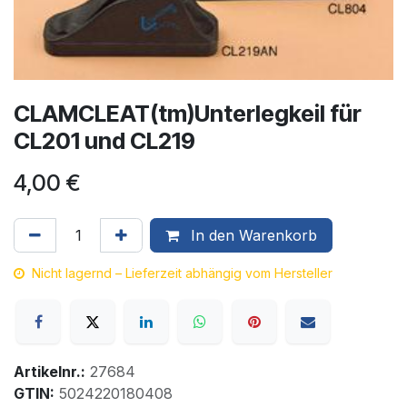
CLAMCLEAT(tm)Unterlegkeil für
CL201 und CL219
4,00
€
In den Warenkorb
Nicht lagernd – Lieferzeit abhängig vom Hersteller
Artikelnr.:
27684
GTIN:
5024220180408