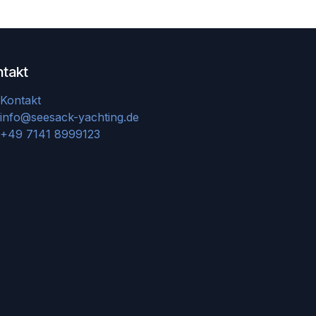
ntakt
Kontakt
info@seesack-yachting.de
+49 7141 8999123