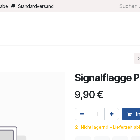
gabe
Standardversand
Boote/Motoren
Farbe/Pflege
Maritimes
Segel
Signalflagge
9,90
€
In
Nicht lagernd – Lieferzeit a