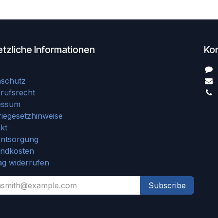
tzliche Informationen
Ko
nschutz
rufsrecht
essum
riegesetzhinweise
kt
entsorgung
andkosten
ag widerrufen
Subscribe