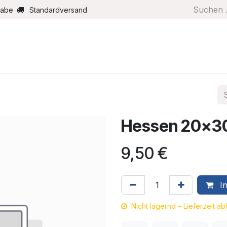
gabe
Standardversand
Boote/Motoren
Farbe/Pflege
Maritimes
Segel
Hessen 20x3
9,50
€
In
Nicht lagernd – Lieferzeit a