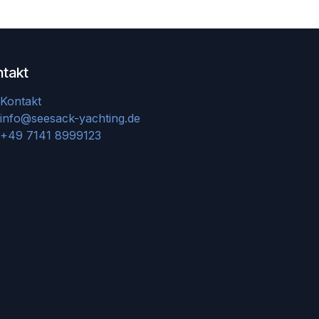
ntakt
Kontakt
info@seesack-yachting.de
+49 7141 8999123