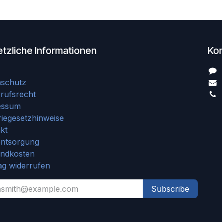
tzliche Informationen
Ko
nschutz
rufsrecht
essum
riegesetzhinweise
kt
entsorgung
andkosten
ag widerrufen
Subscribe