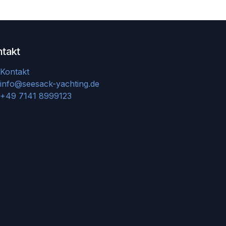
ntakt
Kontakt
info@seesack-yachting.de
+49 7141 8999123