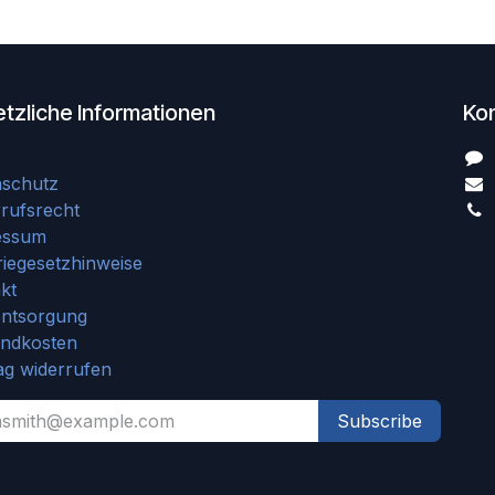
tzliche Informationen
Ko
nschutz
rufsrecht
essum
riegesetzhinweise
kt
entsorgung
andkosten
ag widerrufen
Subscribe