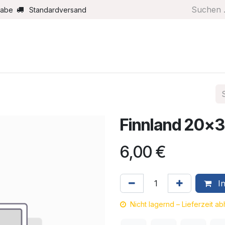
gabe
Standardversand
Boote/Motoren
Farbe/Pflege
Maritimes
Segel
Finnland 20x
6,00
€
In
Nicht lagernd – Lieferzeit a