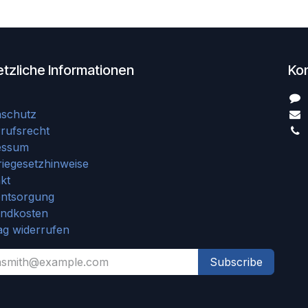
tzliche Informationen
Ko
nschutz
rufsrecht
essum
riegesetzhinweise
kt
entsorgung
andkosten
ag widerrufen
Subscribe