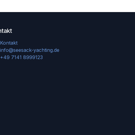
ntakt
Kontakt
info@seesack-yachting.de
+49 7141 8999123