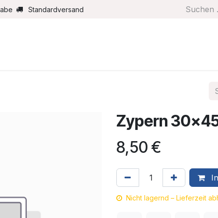
gabe
Standardversand
Boote/Motoren
Farbe/Pflege
Maritimes
Segel
Zypern 30x4
8,50
€
In
Nicht lagernd – Lieferzeit a