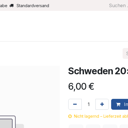
gabe
Standardversand
Boote/Motoren
Farbe/Pflege
Maritimes
Segel
Schweden 2
6,00
€
In
Nicht lagernd – Lieferzeit a