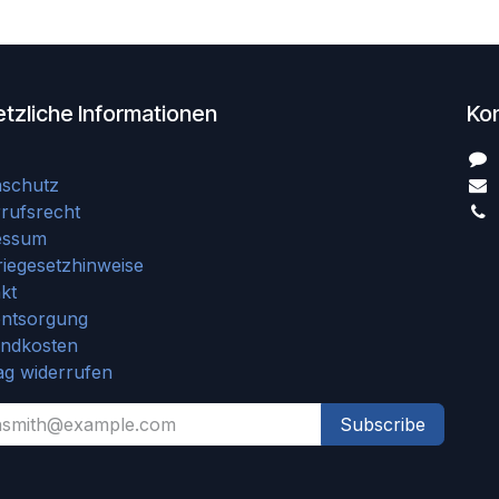
tzliche Informationen
Ko
nschutz
rufsrecht
essum
riegesetzhinweise
kt
entsorgung
andkosten
ag widerrufen
Subscribe