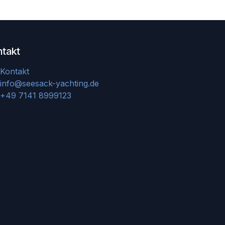
ntakt
Kontakt
info@seesack-yachting.de
+49 7141 8999123