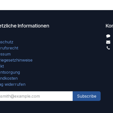
tzliche Informationen
Ko
nschutz
rufsrecht
essum
riegesetzhinweise
kt
entsorgung
andkosten
ag widerrufen
Subscribe