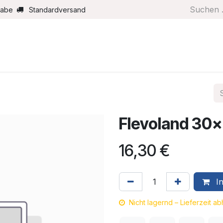
gabe
Standardversand
Boote/Motoren
Farbe/Pflege
Maritimes
Segel
Flevoland 30
16,30
€
In
Nicht lagernd – Lieferzeit a