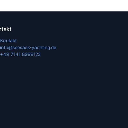
ntakt
Kontakt
info@seesack-yachting.de
+49 7141 8999123