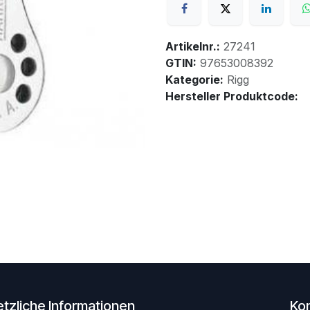
Artikelnr.:
27241
GTIN:
97653008392
Kategorie:
Rigg
Hersteller Produktcode:
tzliche Informationen
Ko