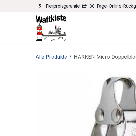
Zum Inhalt springen
Tiefpreisgarantie
30-Tage-Online-Rück
Home
Bootszubehör
Alle Produkte
HARKEN Micro Doppelbl