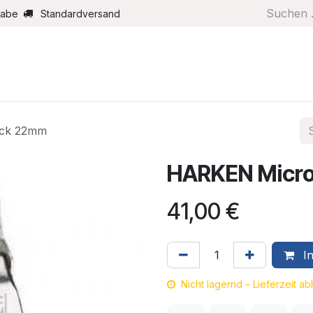
gabe
Standardversand
Boote/Motoren
Farbe/Pflege
Maritimes
Segel
ock 22mm
HARKEN Micro
41,00
€
In
Nicht lagernd – Lieferzeit a