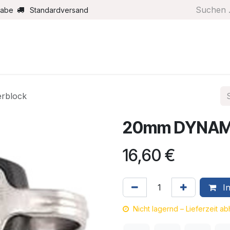
gabe
Standardversand
Boote/Motoren
Farbe/Pflege
Maritimes
Segel
rblock
20mm DYNAMI
16,60
€
In
Nicht lagernd – Lieferzeit a