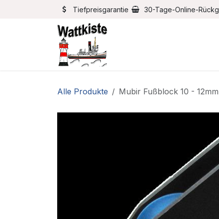
Zum Inhalt springen
Tiefpreisgarantie
30-Tage-Online-Rück
Home
Bootszubehör
Alle Produkte
Mubir Fußblock 10 - 12mm