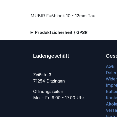
MUBIR Fußblock 10 - 12mm Tau
Produktsicherheit / GPSR
Ladengeschäft
Gese
AGB
Date
Zeißstr. 3
Wider
71254 Ditzingen
Impr
Öffnungszeiten
Batte
Mo. - Fr. 9.00 - 17.00 Uhr
Konta
Altöl
Vers
Vertr