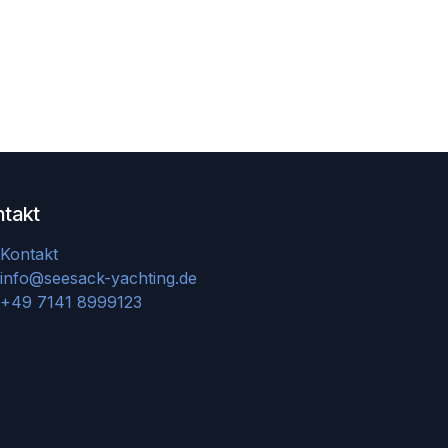
ntakt
Kontakt
info@seesack-yachting.de
+49 7141 8999123