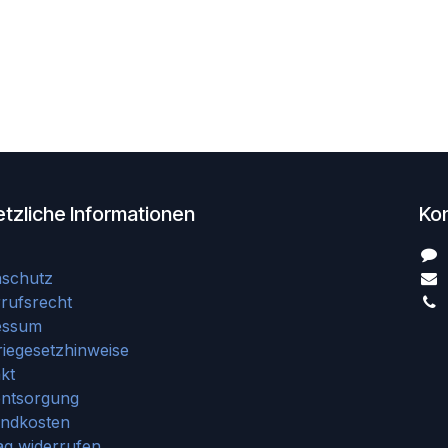
tzliche Informationen
Ko
nschutz
rufsrecht
essum
riegesetzhinweise
kt
entsorgung
andkosten
ag widerrufen