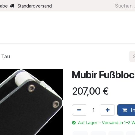
gabe
Standardversand
Boote/Motoren
Farbe/Pflege
Maritimes
Segel
 Tau
Mubir Fußbloc
207,00
€
In
Auf Lager – Versand in 1–2 