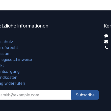
tzliche Informationen
Ko
nschutz
rufsrecht
essum
riegesetzhinweise
kt
entsorgung
andkosten
ag widerrufen
Subscribe