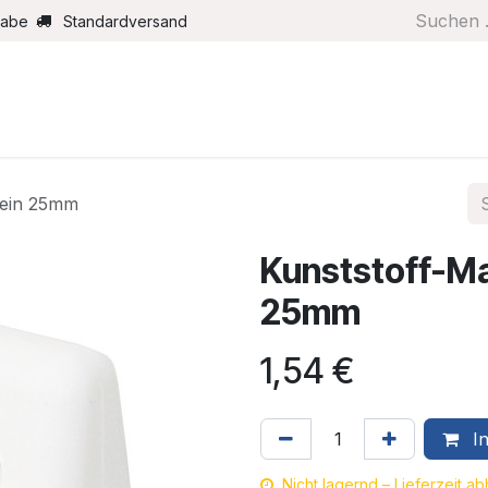
gabe
Standardversand
Boote/Motoren
Farbe/Pflege
Maritimes
Segel
lein 25mm
Kunststoff-Ma
25mm
1,54
€
In
Nicht lagernd – Lieferzeit a