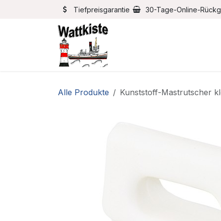
Zum Inhalt springen
Tiefpreisgarantie
30-Tage-Online-Rück
Home
Bootszubehör
Alle Produkte
Kunststoff-Mastrutscher k