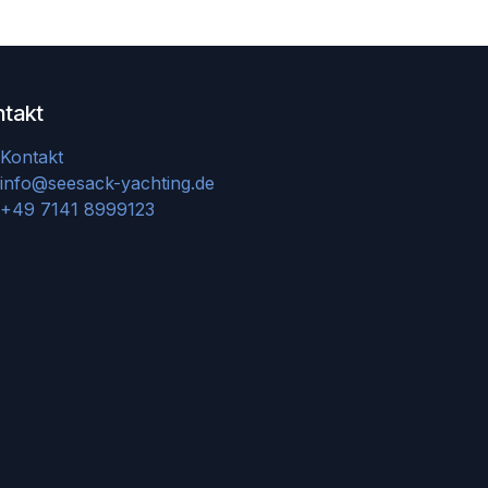
ntakt
Kontakt
info@seesack-yachting.de
+49 7141 8999123