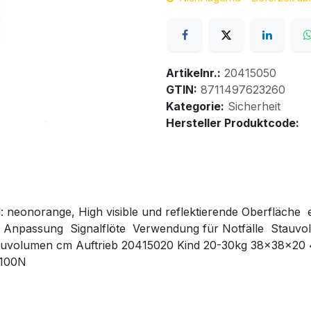
Artikelnr.:
20415050
GTIN:
8711497623260
Kategorie:
Sicherheit
Hersteller Produktcode:
 neonorange, High visible und reflektierende Oberfläche  
che Anpassung  Signalflöte  Verwendung für Notfälle  Stau
auvolumen cm Auftrieb 20415020 Kind 20-30kg 38x38x20
 100N