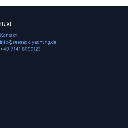
ntakt
Kontakt
info@seesack-yachting.de
+49 7141 8999123