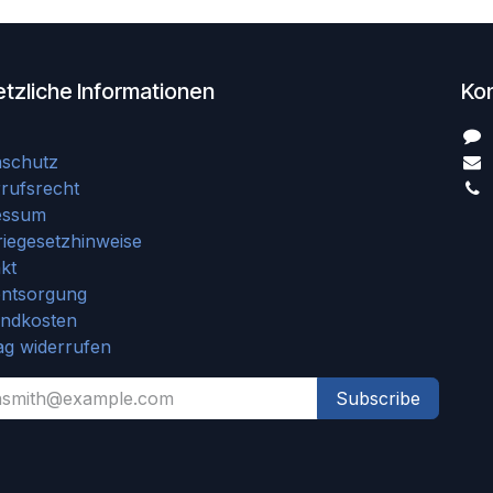
tzliche Informationen
Ko
nschutz
rufsrecht
essum
riegesetzhinweise
kt
entsorgung
andkosten
ag widerrufen
Subscribe