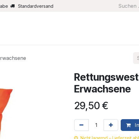
gabe
Standardversand
Boote/Motoren
Farbe/Pflege
Maritimes
Segel
Erwachsene
Rettungswest
Erwachsene
29,50
€
In
Nicht lagernd – Lieferzeit a